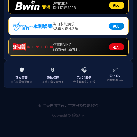
2025
4月10日下午，公司在博学楼3栋424会议室召开政治理
教工第二党支部有关党员代表围绕“转作风、抓教风、
论学习暨深入贯彻中央八项规定精神学习教育专题学习
促学风”主题进行学习研讨发言。秦勤就持续加强作风
会。会议由公司党总支书记秦勤主持，全体教职工参
建设、高质量...
会。会上，公司党总支组织全体教职工对《中央八项规
定及其实施细则》《习近平总书记关于中央八项规定的
公司党总支召开深入贯彻中央八项规定精神学习教育启动部署会
03/28
重要论述》等内容进行专题学习，集中观看了警示教育
2025
3月27日，公司党总支召开深入贯彻中央八项规定精神
视频，并对违反中央八项规定精神相关案例进行了通
学习教育启动部署会。会议由公司党总支书记秦勤主
报。有关教师代表结合工作实际谈了学习心得体会。秦
持，党总支副书记、委员及各党支部书记、委员参加会
勤就一体推进学查改...
议。会上，秦勤传达了上级有关文件、会议精神，解读
了学习教育实施方案，对具体工作进行了全面部署。秦
公司召开会议传达学习2025年全国两会精神
03/21
勤就开展好学习教育提出具体要求。一是要提高政治站
2025
3月20日下午，公司在博学楼3栋424会议室召开政治理
位，深刻认识开展学习教育的重大意义，深入学习贯彻
论学习暨教职工会议，传达学习2025年全国两会精神并
习近平总书记的重要讲话和重要指示精神，深刻领悟
布置近期重点工作。会议由公司党总支书记兼副经理秦
“两个确立”的决定...
勤主持，全体教职工参会。在政治理论学习阶段，公司
党总支组织全院教职工集中学习了习近平总书记在全国
公司党总支召开2024年度民主生活会
02/28
两会上的重要讲话和全国两会精神，并就进一步做好全
2025
2月27日下午，公司党总支在博学楼3栋426会议室召开
国两会精神的学习宣传贯彻有关工作进行了布置。在教
2024年度党员领导干部民主生活会。公司党委书记许光
职工会议上，党总支副书记、副经理任鹏提醒全体教师