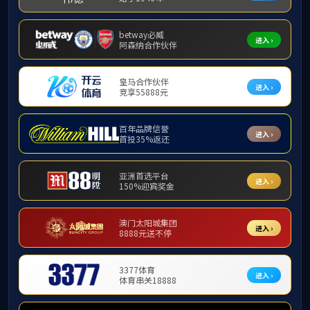
公司召开深入贯彻中央八项规定精神学习教育专题学习会
06/20
2025
6月19日下午，公司在博学楼3栋424会议室召开政治理
论学习暨深入贯彻中央八项规定精神学习教育专题学习
会。会议由党总支副书记、副经理任鹏主持，全体教职
工参会。会议组织集中学习了《习近平关于加强党的作
风建设论述摘编》相关内容及习近平总书记近期重要讲
公司召开学习教育专题集中学习暨警示教育会
05/30
话精神，通报了公司党总支一体推进“学、查、改、
2025
5月29日下午，公司在博学楼3栋424会议室召开深入贯
立、融”工作开展情况，并选用《违反中央八项规定精
彻中央八项规定精神学习教育专题集中学习暨警示教育
神典型案例库（2）》中的案例开展警示教育。会上，
会。会议由公司党总支书记秦勤主持，全体教职工参
学院同步召开了师...
会。公司党总支组织全体教职工党员对《习近平关于加
强党的作风建设论述摘编》《党的十八大以来深入贯彻
公司开展学习教育专题集中学习并研究布置有关重点工作
05/09
中央八项规定精神的成效和经验》等相关内容进行集中
2025
5月8日下午，公司在博学楼3栋424会议室召开深入贯彻
专题学习，并对《违反中央八项规定精神典型案例库
中央八项规定精神学习教育专题学习会。会议由公司党
（2）》相关案例进行了通报。教工第一党支部、教工
总支书记秦勤主持，全体教职工党员参会。公司党总支
第二党支部有关党员...
组织全体教职工党员对《习近平关于加强党的作风建设
论述摘编》相关篇目进行专题集中学习，并对违反中央
公司召开深入贯彻中央八项规定精神学习教育专题学习会
04/11
八项规定精神相关案例进行了通报。教工第一党支部、