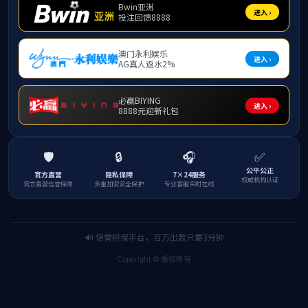
共产党员”“优秀教师”等荣誉。
联系方式：370431720@qq.com
上一条：讲师 王蜀见
下一条：讲师 任红营
联系方式 / CONTACT US
地址：重庆市万州区百安坝街道天星路666号
j9国际站(中国)博学楼3栋
邮箱：mkszyxy@sanxiau.edu.cn
人才招聘咨询：023-58105877