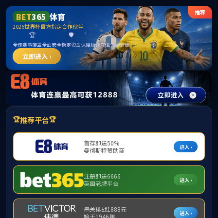
j9国际站(中国)集团-官网
团队队伍
团队概况
教师风采
教师风采
当前位置：
首页
->
团队队伍
->
教师风采
->
正文
讲师 李爱梅