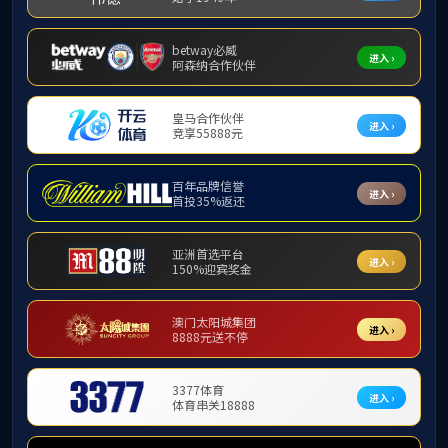
信息来源：
发布日期：2023-12-01
李爱梅，硕士研究生，讲师。
主要授课课程：教育管理学、形势与政
策、思想政治教育研究方法
主要研究领域：思想政治公司产品
主要科研成果：主持主研重庆市社科规划
项目、重庆市高等教育学会教改项目、重庆市教委人文社科项目、重
庆三峡学院教改项目10余项。在《公司党建与思想教育》《教学与管
理》等期刊发表论文20余篇。
主要荣誉：曾获得“员工工作先进个人”“就业工作先进个人”“优秀